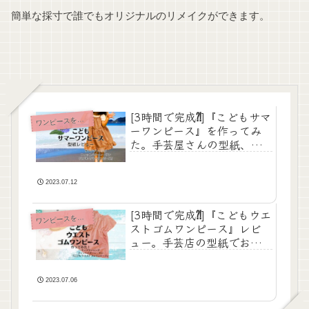
簡単な採寸で誰でもオリジナルのリメイクができます。
[3時間で完成⁈]『こどもサマ
ワ
ンピースをつくる
ーワンピース』を作ってみ
た。手芸屋さんの型紙、サ
ンプランニングのレビュ
ー。
2023.07.12
[3時間で完成⁈]『こどもウエ
ワ
ンピースをつくる
ストゴムワンピース』レビ
ュー。手芸店の型紙でお馴
染み、サンプランニング。
2023.07.06